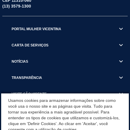
CEP 11310-060
(13) 3579-1300
PORTAL MULHER VICENTINA
CARTA DE SERVIÇOS
NOTÍCIAS
TRANSPARÊNCIA
VISITE SÃO VICENTE
Usamos cookies para armazenar informações sobre como
você usa o nosso site e as páginas que visita. Tudo para
INSTITUCIONAL
tornar sua experiência a mais agradável possível. Para
entender os tipos de cookies que utilizamos e customizá-los,
SÃO VICENTE REFORÇA REDE DE PROTEÇÃO ÀS MULHERES
clique em 'Definir Cookies'. Ao clicar em 'Aceitar', você
DURANTE O AGOSTO LILÁS COM AÇÕES DE
consente com a utilização de cookies.