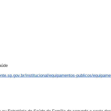
Saúde
ente.sp.gov.br/institucional/equipamentos-publicos/equipam