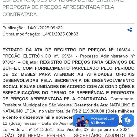
PROPOSTA DE PREÇOS APRESENTADA PELA
CONTRATADA.
Publicação:
14/01/2025 09h22
Última modificação:
14/01/2025 09h33
EXTRATO DA ATA DE REGISTRO DE PREÇOS Nº
106
/24
-
PREGÃO ELETRÔNICO nº.
69
/2
4
- Processo Administrativo nº
978
/2
4
–
Objeto:
REGISTRO DE PREÇOS PARA SERVIÇOS DE
BUFFET
, COM FORNECIMENTO PARCELADO PELO PERÍODO
DE 12 MESES PARA ATENDER AS ATIVIDADES OFICIAIS
DESENVOLVIDAS PELA SECRETARIA DE DESENVOLVIMENTO
SOCIAL E SUAS UNIDADES
DE ACORDO COM AS CONDIÇÕES E
ESPECIFICAÇÕES DO TERMO DE REFERÊNCIA E PROPOSTA
DE PREÇOS APRESENTADA PELA CONTRATADA
.
Contratante:
Prefeitura Municipal de São Vicente.
Detentor da Ata:
NATALINO E
NATALINO LTDA.
, no valor total de R$
2.119.980,00
(
Dois milhões
e cento e dezenove
mil e
novecentos e oitenta
reais)
- Vigência:
12 (doze) meses - Data de Assinatura:
26
/
1
2
/2024 – Justificativa:
Lei Federal nº 14.133/21. São Vicente,
09
de
janeiro
de 2024 –
JOÃO GUILHERME PEREIRA
-
S
ECRETÁRIO
ADJUNTO
DE