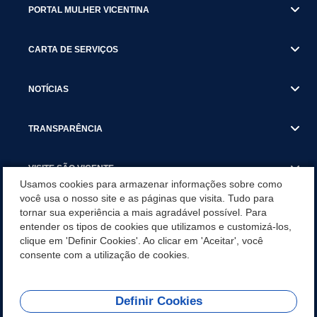
PORTAL MULHER VICENTINA
CARTA DE SERVIÇOS
NOTÍCIAS
TRANSPARÊNCIA
VISITE SÃO VICENTE
Usamos cookies para armazenar informações sobre como
você usa o nosso site e as páginas que visita. Tudo para
INSTITUCIONAL
tornar sua experiência a mais agradável possível. Para
entender os tipos de cookies que utilizamos e customizá-los,
SÃO VICENTE REFORÇA REDE DE PROTEÇÃO ÀS MULHERES
clique em 'Definir Cookies'. Ao clicar em 'Aceitar', você
DURANTE O AGOSTO LILÁS COM AÇÕES DE
consente com a utilização de cookies.
CONSCIENTIZAÇÃO E ACOLHIMENTO
Definir Cookies
Olá! Como
REDES SOCIAIS