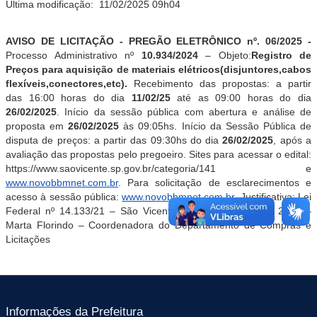
Última modificação:
11/02/2025 09h04
AVISO DE LICITAÇÃO - PREGÃO ELETRÔNICO nº. 06/2025 -
Processo Administrativo nº
10.934/2024
– Objeto:
Registro de
Preços para
aquisição de materiais elétricos(disjuntores,cabos
flexíveis,conectores,etc)
.
Recebimento das propostas: a partir
das 16:00 horas do dia
11/02/25
até as 09:00 horas do dia
26/02/2025
. Início da sessão pública com abertura e análise de
proposta em
26/02/2025
às 09:05hs. Início da Sessão Pública de
disputa de preços: a partir das 09:30hs do dia
26/02/2025
, após a
avaliação das propostas pelo pregoeiro. Sites para acessar o edital:
https://www.saovicente.sp.gov.br/categoria/141 e
www.novobbmnet.com.br
. Para solicitação de esclarecimentos e
acesso à sessão pública:
www.novobbmnet.com.br
.
Justificativa: Lei
Federal nº 14.133/21 – São Vicente, 06 de fevereiro de 2025 –
Marta Florindo – Coordenadora do Departamento de Compras e
Licitações
Informações da Prefeitura