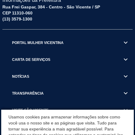
Informações da Prefeitura
Rua Frei Gaspar, 384 - Centro - São Vicente / SP
CEP 11310-060
(13) 3579-1300
PORTAL MULHER VICENTINA
CARTA DE SERVIÇOS
NOTÍCIAS
TRANSPARÊNCIA
VISITE SÃO VICENTE
Usamos cookies para armazenar informações sobre como
você usa o nosso site e as páginas que visita. Tudo para
INSTITUCIONAL
tornar sua experiência a mais agradável possível. Para