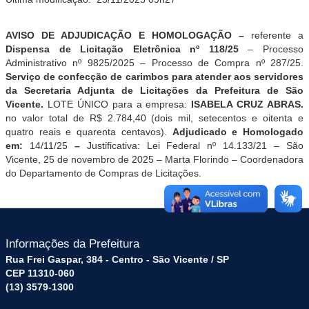
AVISO DE ADJUDICAÇÃO E HOMOLOGAÇÃO –
referente a
Dispensa de Licitação Eletrônica
nº
1
18
/25
– Processo
Administrativo nº 9825/2025 – Processo de Compra nº 287/25.
Serviço de confecção de carimbos para atender aos servidores
da
S
ecretaria
A
djunta de
L
icitações da Prefeitura
de São
Vicent
e
.
LOTE ÚNICO para a empresa:
ISABELA CRUZ ABRAS
.
no valor total de R$ 2.784,40 (dois mil, setecentos e oitenta e
quatro reais e quarenta centavos).
Adjudicado
e
Homologado
em
:
14/11/25
–
Justificativa: Lei Federal nº 14.133/21 – São
Vicente, 25 de novembro de 2025 – Marta Florindo – Coordenadora
do Departamento de Compras de Licitações.
Informações da Prefeitura
Rua Frei Gaspar, 384 - Centro - São Vicente / SP
CEP 11310-060
(13) 3579-1300