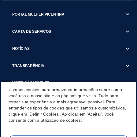
PORTAL MULHER VICENTINA
CARTA DE SERVIÇOS
NOTÍCIAS
TRANSPARÊNCIA
VISITE SÃO VICENTE
Usamos cookies para armazenar informações sobre como
você usa o nosso site e as páginas que visita. Tudo para
INSTITUCIONAL
tornar sua experiência a mais agradável possível. Para
entender os tipos de cookies que utilizamos e customizá-los,
SÃO VICENTE REFORÇA REDE DE PROTEÇÃO ÀS MULHERES
clique em 'Definir Cookies'. Ao clicar em 'Aceitar', você
DURANTE O AGOSTO LILÁS COM AÇÕES DE
consente com a utilização de cookies.
CONSCIENTIZAÇÃO E ACOLHIMENTO