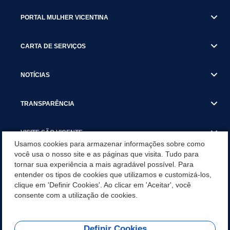
PORTAL MULHER VICENTINA
CARTA DE SERVIÇOS
NOTÍCIAS
TRANSPARÊNCIA
VISITE SÃO VICENTE
Usamos cookies para armazenar informações sobre como
você usa o nosso site e as páginas que visita. Tudo para
INSTITUCIONAL
tornar sua experiência a mais agradável possível. Para
entender os tipos de cookies que utilizamos e customizá-los,
SÃO VICENTE REFORÇA REDE DE PROTEÇÃO ÀS MULHERES
clique em 'Definir Cookies'. Ao clicar em 'Aceitar', você
DURANTE O AGOSTO LILÁS COM AÇÕES DE
consente com a utilização de cookies.
CONSCIENTIZAÇÃO E ACOLHIMENTO
Definir Cookies