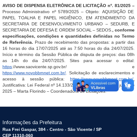
AVISO DE DISPENSA ELETRÔNICA DE LICITAÇÃO nº. 81/2025 –
Processo Administrativo nº 5789/2025 – Objeto:
AQUISIÇÃO DE
PAPEL TOALHA E PAPEL HIGIÊNICO, EM ATENDIMENTO DA
SECRETARIA DE DESENVOLVIMENTO URBANO – SEDURB, E
SECRETARIA DE DEFESA E ORDEM SOCIAL – SEDOS.
, conforme
especificações, condições e quantidades definidas no Termo
de Referência.
Prazo de recebimento das propostas: a partir das
16 horas do dia 17/07/2025 até as 7:50 horas do dia 24/07/2025.
Início e término da Sessão Pública de disputa de preços: das 08h
as 14h do dia 24/07/2025. Sites para acessar o edital:
https
://www.saovicente.sp.gov.br/ e
https://www.novobbmnet.com.br/
. Solicitação de esclarecimentos e
acesso à sessão pública:
https://www.novobbmnet.com.br/
.
Justificativa: Lei Federal nº 14.133/21 – São Vicente, 17 de julho de
2025 – Marta Florindo – Coordenadora de Licitações.
Informações da Prefeitura
Rua Frei Gaspar, 384 - Centro - São Vicente / SP
CEP 11310-060