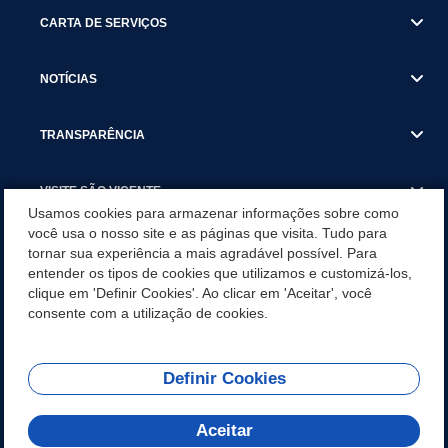
CARTA DE SERVIÇOS
NOTÍCIAS
TRANSPARÊNCIA
VISITE SÃO VICENTE
Usamos cookies para armazenar informações sobre como
você usa o nosso site e as páginas que visita. Tudo para
INSTITUCIONAL
tornar sua experiência a mais agradável possível. Para
entender os tipos de cookies que utilizamos e customizá-los,
SÃO VICENTE REFORÇA REDE DE PROTEÇÃO ÀS MULHERES
clique em 'Definir Cookies'. Ao clicar em 'Aceitar', você
DURANTE O AGOSTO LILÁS COM AÇÕES DE
consente com a utilização de cookies.
CONSCIENTIZAÇÃO E ACOLHIMENTO
Definir Cookies
Olá! Como
REDES SOCIAIS
posso te ajudar?
Aceitar