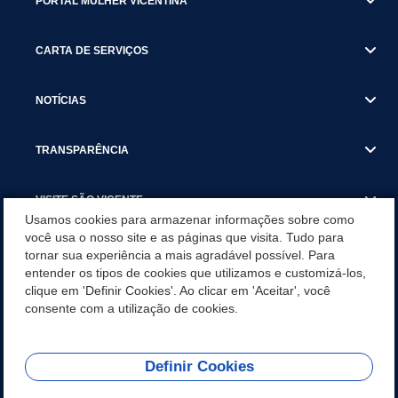
PORTAL MULHER VICENTINA
CARTA DE SERVIÇOS
NOTÍCIAS
TRANSPARÊNCIA
VISITE SÃO VICENTE
Usamos cookies para armazenar informações sobre como
você usa o nosso site e as páginas que visita. Tudo para
INSTITUCIONAL
tornar sua experiência a mais agradável possível. Para
entender os tipos de cookies que utilizamos e customizá-los,
SÃO VICENTE REFORÇA REDE DE PROTEÇÃO ÀS MULHERES
clique em 'Definir Cookies'. Ao clicar em 'Aceitar', você
DURANTE O AGOSTO LILÁS COM AÇÕES DE
consente com a utilização de cookies.
CONSCIENTIZAÇÃO E ACOLHIMENTO
Definir Cookies
Olá! Como
REDES SOCIAIS