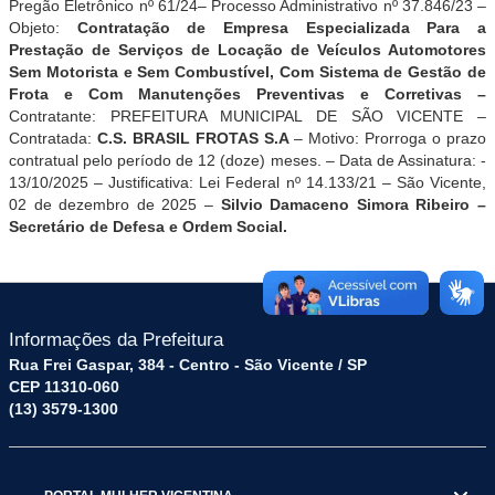
Pregão Eletrônico nº
61/24
– Processo Administrativo nº
37.846
/23 –
Objeto:
Contrata
ção de Empresa Especializada Para a
Prestação de Serviços de Locação de Veículos Automotores
Sem Motorista e Sem Combustível, Com Sistema de Gestão de
Frota e Com Manutenções Preventivas e Corretivas
–
Contratante: PREFEITURA MUNICIPAL DE SÃO VICENTE –
Contratada:
C.S. BRASIL FROTAS S.A
– Motivo: Prorroga o prazo
contratual pelo período de 12 (doze) meses. – Data de Assinatura: -
13
/
10
/2025 – Justificativa: Lei Federal nº 14.133/21 – São Vicente,
02
de dezembro de 2025 –
Silvio Damaceno Simora Ribeiro –
Secretário de Defesa e Ordem Social
.
Informações da Prefeitura
Rua Frei Gaspar, 384 - Centro - São Vicente / SP
CEP 11310-060
(13) 3579-1300