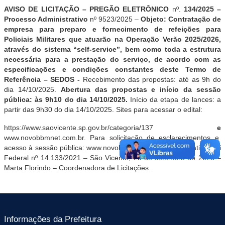
AVISO DE LICITAÇÃO – PREGÃO ELETRÔNICO
nº.
134
/2025 –
Processo Administrativo
nº
9523
/2025 –
Objeto:
Contratação de
empresa para preparo e fornecimento de refeições para
Policiais Militares que atuarão na Operação Verão 2025/2026,
através do sistema “self-service”, bem como toda a estrutura
necessária para a prestação do serviço, de acordo com as
especificações e condições constantes deste Termo de
Referência – SEDOS -
R
ecebimento das propostas: até as 9h do
dia 14/10/2025.
Abertura das propostas e início da sessão
pública: às 9h10 do dia 14/10/2025.
Início da etapa de lances: a
partir das 9h30 do dia 14/10/2025. Sites para acessar o edital:
https://www.saovicente.sp.gov.br/categoria/137
e
www.novobbmnet.com.br
.
Para solicitação de esclarecimentos e
acesso à sessão pública:
www.novobbmnet.com.br.
Justificativa: Lei
Federal nº 14.133/2021 – São Vicente, 25
de setembro de 2025 –
Marta Florindo – Coordenadora de Licitações.
Informações da Prefeitura