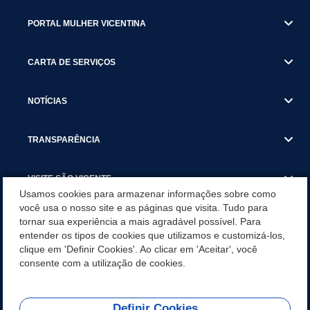
PORTAL MULHER VICENTINA
CARTA DE SERVIÇOS
NOTÍCIAS
TRANSPARÊNCIA
VISITE SÃO VICENTE
Usamos cookies para armazenar informações sobre como
você usa o nosso site e as páginas que visita. Tudo para
INSTITUCIONAL
tornar sua experiência a mais agradável possível. Para
entender os tipos de cookies que utilizamos e customizá-los,
SÃO VICENTE REFORÇA REDE DE PROTEÇÃO ÀS MULHERES
clique em 'Definir Cookies'. Ao clicar em 'Aceitar', você
DURANTE O AGOSTO LILÁS COM AÇÕES DE
consente com a utilização de cookies.
CONSCIENTIZAÇÃO E ACOLHIMENTO
Definir Cookies