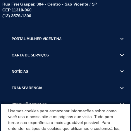
Rua Frei Gaspar, 384 - Centro - São Vicente / SP
CEP 11310-060
(13) 3579-1300
PORTAL MULHER VICENTINA
CARTA DE SERVIÇOS
NOTÍCIAS
TRANSPARÊNCIA
VISITE SÃO VICENTE
Usamos cookies para armazenar informações sobre como
você usa o nosso site e as páginas que visita. Tudo para
INSTITUCIONAL
tornar sua experiência a mais agradável possível. Para
entender os tipos de cookies que utilizamos e customizá-los,