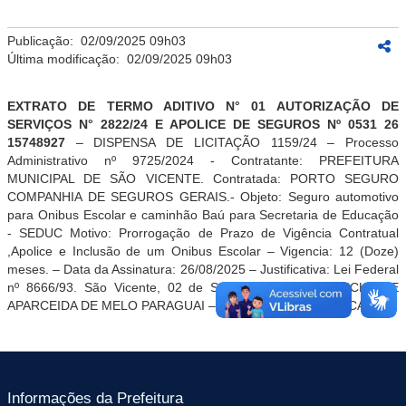
Publicação:
02/09/2025 09h03
Última modificação:
02/09/2025 09h03
EXTRATO DE TERMO ADITIVO N° 01
AUTORIZAÇÃO
DE
SERVIÇOS
N° 2822/24 E APOLICE DE SEGUROS Nº 0531 26
15748927
–
DISPENSA DE LICITAÇÃO
1159/24
– Processo
Administrativo nº
9725/2024
- Contratante: PREFEITURA
MUNICIPAL DE SÃO VICENTE. Contratada:
PORTO SEGURO
COMPANHIA DE SEGUROS GERAIS
.- Objeto:
Seguro automotivo
para Onibus Escolar e caminhão Baú para Secretaria de Educação
- SEDUC
Motivo:
Prorrogação de Prazo de Vigência Contratual
,Apolice e Inclusão de um Onibus Escolar – Vigencia: 12 (Doze)
meses. –
Data da Assinatura:
26
/08/
2025 – Justificativa: Lei Federal
nº 8666/93. São Vicente,
02
de Setembro de 2025.
MICHELLE
APARCEIDA DE MELO PARAGUAI
– SECRETARIA DE
EDUCAÇÃO
.
Informações da Prefeitura