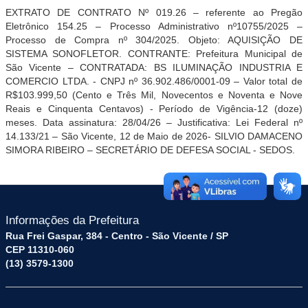
EXTRATO DE CONTRATO Nº
0
1
9
.
2
6
– referente ao Pregão
Eletrônico
154.
25
– Processo Administrativo nº
1075
5
/2025
–
Processo de Compra nº
3
04
/2025
. Objeto:
AQUISIÇÃO DE
SISTEMA SONOFLETOR
.
CONTRANTE: Prefeitura Municipal de
São Vicente – CONTRATADA:
BS ILUMINAÇÃO INDUSTRIA E
COMERCIO LTDA.
-
CNPJ nº
36.902.486/0001-09
–
V
alor total de
R$
103.999
,
5
0 (
Cento e Três
M
il,
N
o
ve
centos e
Nov
enta e
Nove
R
eais
e Cinquenta Centavos
)
-
P
eríodo de
Vigência-
12
(
doze
)
meses
.
Data
assinatura:
28
/04/26
– Justificativa: Lei Federal nº
14.133/21
– São Vicente,
12
de
Maio
de 202
6-
SILVIO DAMACENO
SIMORA RIBEIRO
– SECRETÁRIO D
E DEFESA SOCIAL - SEDOS
.
Informações da Prefeitura
Rua Frei Gaspar, 384 - Centro - São Vicente / SP
CEP 11310-060
(13) 3579-1300