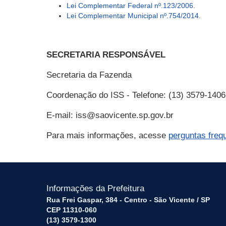
Lei Complementar Federal nº.123/2006
.
Lei
Complementar
Municipal nº.754/2014.
SECRETARIA RESPONSÁVEL
Secretaria da Fazenda
Coordenação do ISS - Telefone: (13) 3579-140
E-mail: iss@saovicente.sp.gov.br
Para mais informações, acesse
perguntas freq
Informações da Prefeitura
Rua Frei Gaspar, 384 - Centro - São Vicente / SP
CEP 11310-060
(13) 3579-1300