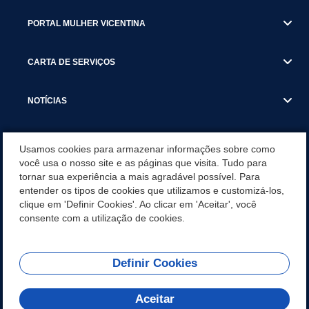
PORTAL MULHER VICENTINA
CARTA DE SERVIÇOS
NOTÍCIAS
TRANSPARÊNCIA
Usamos cookies para armazenar informações sobre como
você usa o nosso site e as páginas que visita. Tudo para
tornar sua experiência a mais agradável possível. Para
VISITE SÃO VICENTE
entender os tipos de cookies que utilizamos e customizá-los,
clique em 'Definir Cookies'. Ao clicar em 'Aceitar', você
INSTITUCIONAL
consente com a utilização de cookies.
Definir Cookies
Olá! Como
REDES SOCIAIS
posso te ajudar?
Aceitar