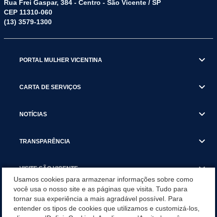
Rua Frei Gaspar, 384 - Centro - São Vicente / SP
CEP 11310-060
(13) 3579-1300
PORTAL MULHER VICENTINA
CARTA DE SERVIÇOS
NOTÍCIAS
TRANSPARÊNCIA
VISITE SÃO VICENTE
Usamos cookies para armazenar informações sobre como
você usa o nosso site e as páginas que visita. Tudo para
INSTITUCIONAL
tornar sua experiência a mais agradável possível. Para
entender os tipos de cookies que utilizamos e customizá-los,
SÃO VICENTE REFORÇA REDE DE PROTEÇÃO ÀS MULHERES