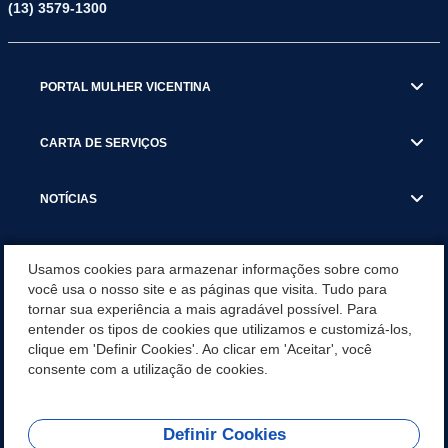
(13) 3579-1300
PORTAL MULHER VICENTINA
CARTA DE SERVIÇOS
NOTÍCIAS
TRANSPARÊNCIA
Usamos cookies para armazenar informações sobre como
você usa o nosso site e as páginas que visita. Tudo para
tornar sua experiência a mais agradável possível. Para
VISITE SÃO VICENTE
entender os tipos de cookies que utilizamos e customizá-los,
clique em 'Definir Cookies'. Ao clicar em 'Aceitar', você
INSTITUCIONAL
consente com a utilização de cookies.
Definir Cookies
Olá! Como