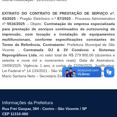
EXTRATO DO CONTRATO
DE PRESTAÇÃO DE SERVIÇO nº.
43/2025
- Pregão Eletrônico n.º
87
/2025
- Processo Administrativo
nº
5516
/2025
– Objeto:
Contratação de empresa especializada
para prestação de serviços continuados de
outsourcing
de
impressão,
com locação e instalação de equipamentos
multifuncionais, conforme especificações constantes do
Termo de Referência.
Contratante:
Prefeitura Municipal de São
Vicente -
Contratada
:
DJ & 3V Comércio e Sistemas
Reprográficos Ltda
, no valor total de R$ 279.900,00 (duzentos e
setenta e nove mil e novecentos reais)
. Data de Assinatur
a:
19/09/2025. Vigência: 1 ano, a contar de 22/09/2025. Justificativa:
Lei Federal nº 14.133/2021 - São Vicente, 22 de setembro de 2025.
Mario Santana Neto – Secretário Executivo do Prefeito - SEP.
Informações da Prefeitura
Rua Frei Gaspar, 384 - Centro - São Vicente / SP
CEP 11310-060