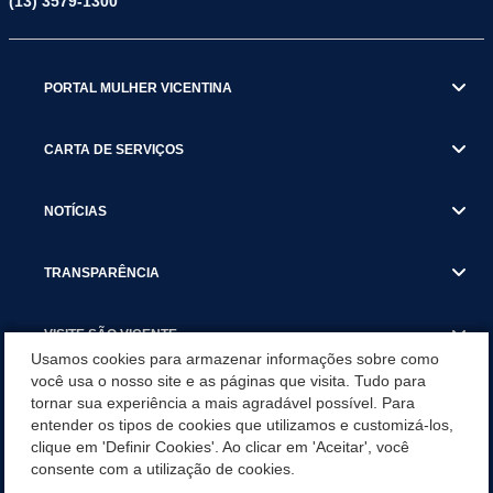
(13) 3579-1300
PORTAL MULHER VICENTINA
CARTA DE SERVIÇOS
NOTÍCIAS
TRANSPARÊNCIA
VISITE SÃO VICENTE
Usamos cookies para armazenar informações sobre como
você usa o nosso site e as páginas que visita. Tudo para
INSTITUCIONAL
tornar sua experiência a mais agradável possível. Para
entender os tipos de cookies que utilizamos e customizá-los,
SÃO VICENTE REFORÇA REDE DE PROTEÇÃO ÀS MULHERES
clique em 'Definir Cookies'. Ao clicar em 'Aceitar', você
DURANTE O AGOSTO LILÁS COM AÇÕES DE
consente com a utilização de cookies.
CONSCIENTIZAÇÃO E ACOLHIMENTO