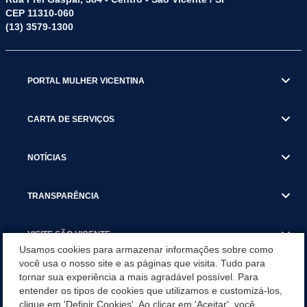
CEP 11310-060
(13) 3579-1300
PORTAL MULHER VICENTINA
CARTA DE SERVIÇOS
NOTÍCIAS
TRANSPARÊNCIA
VISITE SÃO VICENTE
Usamos cookies para armazenar informações sobre como
você usa o nosso site e as páginas que visita. Tudo para
INSTITUCIONAL
tornar sua experiência a mais agradável possível. Para
entender os tipos de cookies que utilizamos e customizá-los,
SÃO VICENTE REFORÇA REDE DE PROTEÇÃO ÀS MULHERES
clique em 'Definir Cookies'. Ao clicar em 'Aceitar', você