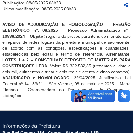
Publicação:
08/05/2025 08h33
Última modificação:
08/05/2025 08h33
AVISO DE ADJUDICAÇÃO E HOMOLOGAÇÃO – PREGÃO
ELETRÔNICO nº. 08/2025 –
Processo Administrativo nº
10936/2024 – Objeto:
registro de preços para itens de manutenção
e reparos de redes lógicas da prefeitura municipal de são vicente,
de acordo com as condições, especificações e quantidades
estabelecidas pelo edital e termo de referência
.
Arrematante:
LOTES 1 e 2 – CONSTRUMIX DEPÓSITO DE MATERIAIS PARA
CONSTRUÇÕES LTDA.
Valor: R$ 322.532,85 (trezentos e vinte e
dois mil, quinhentos e trinta e dois reais e oitenta e cinco centavos).
ADJUDICADO e
HOMOLOGADO:
29/04/2025
.
Justificativa: Lei
Federal nº 14.133/21 – São Vicente, 08 de maio de 2025 – Marta
Florindo – Coordenadora do Departamento de Compras e
Licitações.
Informações da Prefeitura
Rua Frei Gaspar, 384 - Centro - São Vicente / SP