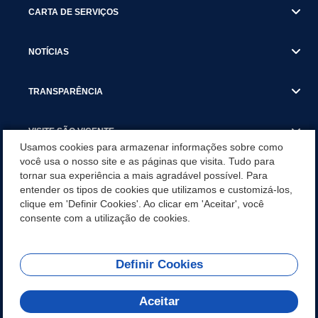
CARTA DE SERVIÇOS
NOTÍCIAS
TRANSPARÊNCIA
VISITE SÃO VICENTE
Usamos cookies para armazenar informações sobre como
você usa o nosso site e as páginas que visita. Tudo para
INSTITUCIONAL
tornar sua experiência a mais agradável possível. Para
entender os tipos de cookies que utilizamos e customizá-los,
SÃO VICENTE REFORÇA REDE DE PROTEÇÃO ÀS MULHERES
clique em 'Definir Cookies'. Ao clicar em 'Aceitar', você
DURANTE O AGOSTO LILÁS COM AÇÕES DE
consente com a utilização de cookies.
CONSCIENTIZAÇÃO E ACOLHIMENTO
Definir Cookies
Olá! Como
REDES SOCIAIS
posso te ajudar?
Aceitar