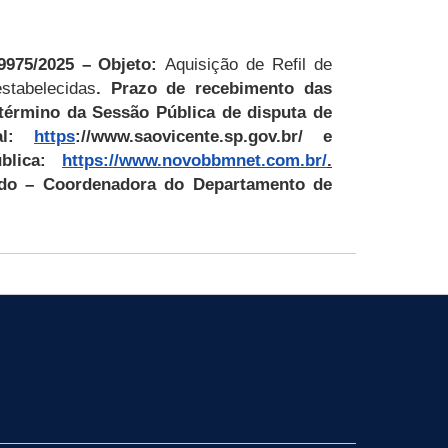
9975/2025 – Objeto:
Aquisição
de Refil de
stabelecidas
.
Prazo de recebimento das
e término da Sessão Pública de disputa de
tal:
https
://www.saovicente.sp.gov.br/ e
ública:
https://www.novobbmnet.com.br/
.
ndo –
Coordenadora
do Departamento de