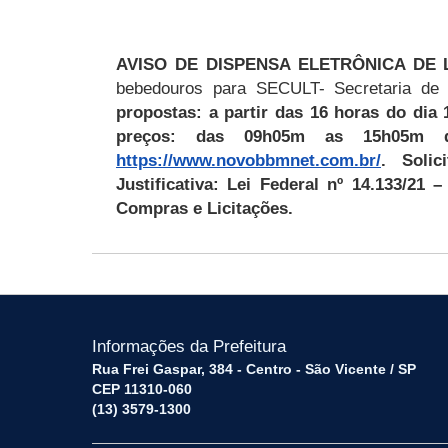
AVISO DE DISPENSA ELETRÔNICA DE LICI
bebedouros para SECULT- Secretaria de 
propostas: a partir das
1
6
horas do dia
preços: das
0
9
h
05
m as 1
5
h
05
m 
https://www.novobbmnet.com.br/
. Soli
Justificativa: Lei Federal nº
14.133
/
21
– 
Compras e Licitações.
Informações da Prefeitura
Rua Frei Gaspar, 384 - Centro - São Vicente / SP
CEP 11310-060
(13) 3579-1300