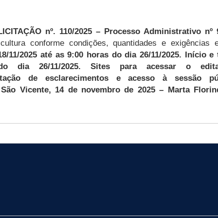
TAÇÃO nº. 110/2025 – Processo Administrativo nº 
cultura
conforme condições, quantidades e exigências e
18
/
1
1
/202
5
até as
9
:00
horas
do dia
26
/
1
1
/202
5
. Início 
do dia
26
/
1
1
/202
5
. Sites para acessar o edi
citação de esclarecimentos e acesso à sessão p
São Vicente,
14
de
novem
bro
de 2025
– Marta Flori