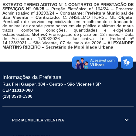
EXTRATO TERMO ADITIVO N°
1
CONTRATO
DE
PRESTAÇÃO DE
SERVIÇOS
N°
08
/2
5
–
Pregão Eletrônico
n°
164
/2
4
– Processo
Administrativo nº
10293
/2
4
–
C
ontratante:
Prefeitura Municipal de
São Vicente
–
Contratado
:
C. ANSELMO HORSE ME
Objeto
:
Prestação de serviço especializado em recolhimento e transporte
de animal de grande porte soltos em via pública e vitimas de maus
tratos
, confo
r
me condições, quantidades e exigências
estabelecidas
.
Motivo:
P
rorrogação de prazo em
12
meses
.
- Data
de Assinatura:
1
7
/
03
/202
6
– Justificativa: Lei Federal nº
14.133/2021 – São Vicente,
07
de
maio
de 202
6
–
ALEX
ANDRE
MARTINS RIBEIRO
–
S
ecretário de
Mobilidade Urbana
Informações da Prefeitura
Rua Frei Gaspar, 384 - Centro - São Vicente / SP
CEP 11310-060
(13) 3579-1300
PORTAL MULHER VICENTINA