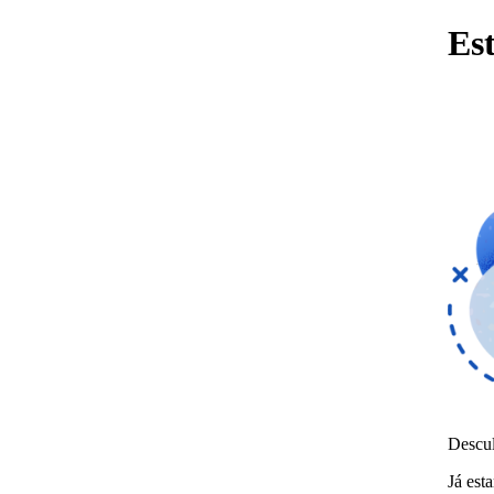
Es
Descul
Já est