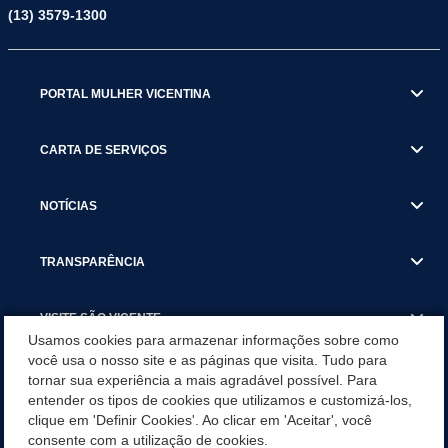
(13) 3579-1300
PORTAL MULHER VICENTINA
CARTA DE SERVIÇOS
NOTÍCIAS
TRANSPARÊNCIA
VISITE SÃO VICENTE
Usamos cookies para armazenar informações sobre como
você usa o nosso site e as páginas que visita. Tudo para
INSTITUCIONAL
tornar sua experiência a mais agradável possível. Para
entender os tipos de cookies que utilizamos e customizá-los,
SÃO VICENTE REFORÇA REDE DE PROTEÇÃO ÀS MULHERES
clique em 'Definir Cookies'. Ao clicar em 'Aceitar', você
DURANTE O AGOSTO LILÁS COM AÇÕES DE
consente com a utilização de cookies.