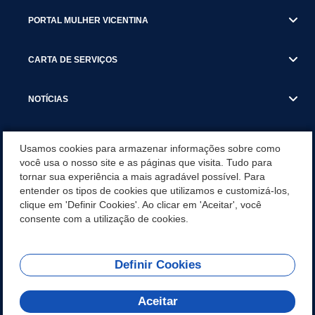
PORTAL MULHER VICENTINA
CARTA DE SERVIÇOS
NOTÍCIAS
TRANSPARÊNCIA
Usamos cookies para armazenar informações sobre como
você usa o nosso site e as páginas que visita. Tudo para
tornar sua experiência a mais agradável possível. Para
VISITE SÃO VICENTE
entender os tipos de cookies que utilizamos e customizá-los,
clique em 'Definir Cookies'. Ao clicar em 'Aceitar', você
INSTITUCIONAL
consente com a utilização de cookies.
Definir Cookies
Olá! Como
REDES SOCIAIS
posso te ajudar?
Aceitar