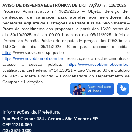
AVISO DE DISPENSA ELETRÔNICA DE LICITAÇÃO nº. 118/2025 –
Processo Administrativo nº
9825
/
2025
– Objeto:
Serviço de
confecção de carimbos para atender aos servidores da
Secretaria Adjunta de Licitações da Prefeitura de São Vicente
–
Prazo de recebimento das propostas: a partir das 16:30 horas do
dia 30/10/2025 até as 09:00 horas do dia 05/11/2025. Início e
término da Sessão Pública de disputa de preços: das 09h30m as
15h30m do dia 05/11/2025. Sites para acessar o edital:
https
://www.saovicente.sp.gov.br/ e
https://www.novobbmnet.com.br/
. Solicitação de esclarecimentos e
acesso à sessão pública:
https://www.novobbmnet.com.br/
.
Justificativa: Lei Federal nº 14.133/21 – São Vicente, 30 de Outubro
de 2025 – Marta Florindo – Coordenadora do Departamento de
Compras e Licitações.
Informações da Prefeitura
Rua Frei Gaspar, 384 - Centro - São Vicente / SP
CEP 11310-060
(13) 3579-1300