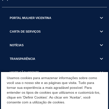
PORTAL MULHER VICENTINA
CARTA DE SERVIÇOS
NOTÍCIAS
TRANSPARÊNCIA
VISITE SÃO VICENTE
Usamos cookies para armazenar informações sobre como
você usa o nosso site e as páginas que visita. Tudo para
INSTITUCIONAL
tornar sua experiência a mais agradável possível. Para
entender os tipos de cookies que utilizamos e customizá-los,
SÃO VICENTE REFORÇA REDE DE PROTEÇÃO ÀS MULHERES
clique em 'Definir Cookies'. Ao clicar em 'Aceitar', você
DURANTE O AGOSTO LILÁS COM AÇÕES DE
consente com a utilização de cookies.
CONSCIENTIZAÇÃO E ACOLHIMENTO