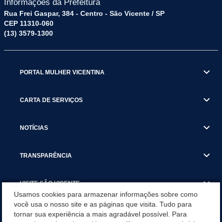
Informações da Prefeitura
Rua Frei Gaspar, 384 - Centro - São Vicente / SP
CEP 11310-060
(13) 3579-1300
PORTAL MULHER VICENTINA
CARTA DE SERVIÇOS
NOTÍCIAS
TRANSPARÊNCIA
VISITE SÃO VICENTE
Usamos cookies para armazenar informações sobre como
você usa o nosso site e as páginas que visita. Tudo para
INSTITUCIONAL
tornar sua experiência a mais agradável possível. Para