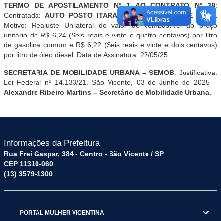
TERMO DE APOSTILAMENTO Nº 1 AO CONTRATO Nº 38
:
Contratada:
A
UTO POSTO ITARARÉ DE SÃO VICENTE LTDA
.
Motivo: Reajuste Unilateral do valor do combustivel ao preço
unitário de R$ 6,24 (Seis reais e vinte e quatro centavos) por litro
de gasolina comum e R$ 6,22 (Seis reais e
vinte e dois
centavos)
por litro de óleo diesel. Data de Assinatura: 27/05/25.
SECRETARIA DE MOBILIDADE URBANA – SEMOB
. Justificativa:
Lei Federal nº 14.133/21. São Vicente, 03 de Junho de 2025 –
Alexandre Ribeiro Martins
– Secretário de Mobilidade Urbana.
Informações da Prefeitura
Rua Frei Gaspar, 384 - Centro - São Vicente / SP
CEP 11310-060
(13) 3579-1300
PORTAL MULHER VICENTINA