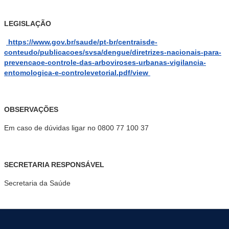
LEGISLAÇÃO
https://www.gov.br/saude/pt-br/centraisde-
conteudo/publicacoes/svsa/dengue/diretrizes-nacionais-para-
prevencaoe-controle-das-arboviroses-urbanas-vigilancia-
entomologica-e-controlevetorial.pdf/view
OBSERVAÇÕES
Em caso de dúvidas ligar no 0800 77 100 37
SECRETARIA RESPONSÁVEL
Secretaria da Saúde