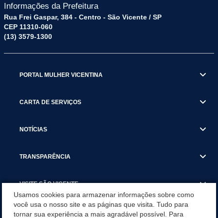
Informações da Prefeitura
Rua Frei Gaspar, 384 - Centro - São Vicente / SP
CEP 11310-060
(13) 3579-1300
PORTAL MULHER VICENTINA
CARTA DE SERVIÇOS
NOTÍCIAS
TRANSPARÊNCIA
VISITE SÃO VICENTE
Usamos cookies para armazenar informações sobre como
você usa o nosso site e as páginas que visita. Tudo para
INSTITUCIONAL
tornar sua experiência a mais agradável possível. Para