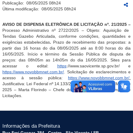
Publicação:
08/05/2025 08h24
Última modificação:
08/05/2025 08h24
AVISO DE DISPENSA ELETRÔNICA DE LICITAÇÃO nº.
21
/202
5
–
Processo Administrativo nº
2722
/2025
– Objeto:
Aquisição
de
Tendas Gazebo Articulada
,
conforme condições, quantidades e
exigências estabelecidas
.
Prazo de recebimento das propostas: a
partir das
1
6
horas do dia
0
8
/
0
5
/202
5
até as
8
:00
horas
do dia
16
/
0
5
/202
5
. Início e término da Sessão Pública de disputa de
preços: das
0
8
h
05
m as 1
4
h
05
m do dia
16
/
0
5
/202
5
. Sites para
acessar o edital:
https
://www.saovicente.sp.gov.br/ e
https://www.novobbmnet.com.br/
. Solicitação de esclarecimentos e
acesso à sessão pública:
https://www.novobbmnet.com.br/
.
Justificativa: Lei Federal nº
14.133
/
21
– São Vicente,
0
8
de
Maio
de
2025
– Marta Florindo – Chefe do Departamento de Compras e
Licitações.
Informações da Prefeitura
Rua Frei Gaspar, 384 - Centro - São Vicente / SP