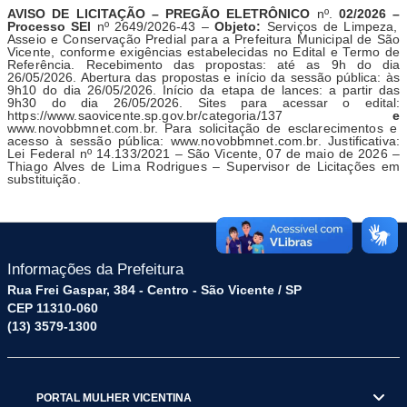
AVISO DE LICITAÇÃO – PREGÃO ELETRÔNICO
nº.
02
/2026 –
Processo SEI
nº 2649/2026-43 –
Objeto:
Serviços de Limpeza,
Asseio e Conservação Predial para a Prefeitura Municipal de São
Vicente, conforme exigências estabelecidas no Edital e Termo de
Referência.
Recebimento das propostas: até as 9h do dia
26/05/2026.
Abertura das propostas e início da sessão pública: às
9h10 do dia 26/05/2026. Início
da etapa de lances: a partir das
9h30 do dia 26/05/2026. Sites para acessar o edital:
https://www.saovicente.sp.gov.br/categoria/137
e
www.novobbmnet.com.br.
Para solicitação de esclarecimentos e
acesso à sessão pública:
www.novobbmnet.com.br. Justificativa:
Lei Federal nº 14.133/2021 – São Vicente, 07 de
maio
de 2026 –
Thiago Alves de Lima Rodrigues – Supervisor de Licitações em
substituição.
Informações da Prefeitura
Rua Frei Gaspar, 384 - Centro - São Vicente / SP
CEP 11310-060
(13) 3579-1300
PORTAL MULHER VICENTINA