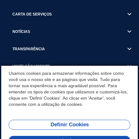
CARTA DE SERVIÇOS
NOTÍCIAS
TRANSPARÊNCIA
VISITE SÃO VICENTE
Usamos cookies para armazenar informações sobre como
você usa o nosso site e as páginas que visita. Tudo para
INSTITUCIONAL
tornar sua experiência a mais agradável possível. Para
entender os tipos de cookies que utilizamos e customizá-los,
SÃO VICENTE REFORÇA REDE DE PROTEÇÃO ÀS MULHERES
clique em 'Definir Cookies'. Ao clicar em 'Aceitar', você
DURANTE O AGOSTO LILÁS COM AÇÕES DE
consente com a utilização de cookies.
CONSCIENTIZAÇÃO E ACOLHIMENTO
Definir Cookies
Olá! Como
REDES SOCIAIS
posso te ajudar?