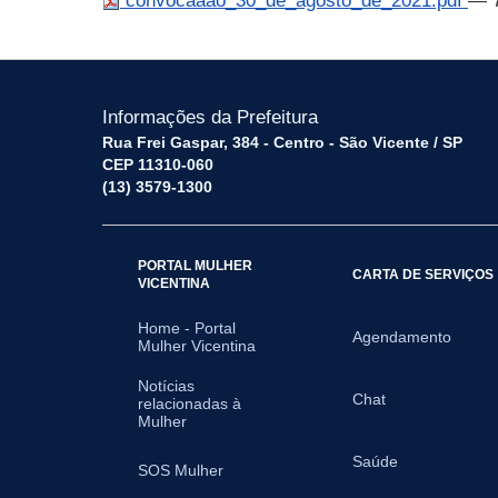
convocaaao_30_de_agosto_de_2021.pdf
— 7
Informações da Prefeitura
Rua Frei Gaspar, 384 - Centro - São Vicente / SP
CEP 11310-060
(13) 3579-1300
PORTAL MULHER
CARTA DE SERVIÇOS
VICENTINA
Home - Portal
Agendamento
Mulher Vicentina
Notícias
Chat
relacionadas à
Mulher
Saúde
SOS Mulher