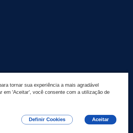
ara tornar sua experiência a mais agradável
ar em 'Aceitar', você consente com a utilização de
Olá! Como
posso te ajudar?
Definir Cookies
Aceitar