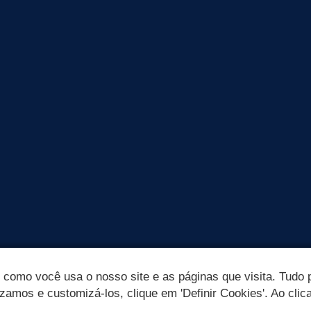
omo você usa o nosso site e as páginas que visita. Tudo p
izamos e customizá-los, clique em 'Definir Cookies'. Ao clic