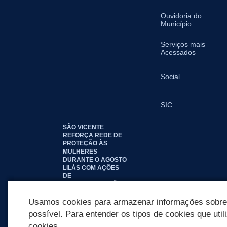
Ouvidoria do
Município
Serviços mais
Acessados
Social
SIC
SÃO VICENTE
REFORÇA REDE DE
PROTEÇÃO ÀS
MULHERES
DURANTE O AGOSTO
LILÁS COM AÇÕES
DE
CONSCIENTIZAÇÃO E
ACOLHIMENTO
Usamos cookies para armazenar informações sobre c
possível. Para entender os tipos de cookies que util
cookies.