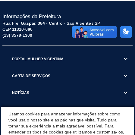
Informações da Prefeitura
Rua Frei Gaspar, 384 - Centro - São Vicente / SP
CEP 11310-060
(13) 3579-1300
PORTAL MULHER VICENTINA
CARTA DE SERVIÇOS
NOTÍCIAS
TRANSPARÊNCIA
Usamos cookies para armazenar informações sobre como
você usa o nosso site e as páginas que visita. Tudo para
tornar sua experiência a mais agradável possível. Para
VISITE SÃO VICENTE
entender os tipos de cookies que utilizamos e customizá-los,