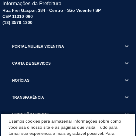
Informações da Prefeitura
Rua Frei Gaspar, 384 - Centro - São Vicente / SP
CEP 11310-060
(13) 3579-1300
PORTAL MULHER VICENTINA
CARTA DE SERVIÇOS
NOTÍCIAS
TRANSPARÊNCIA
VISITE SÃO VICENTE
Usamos cookies para armazenar informações sobre como
você usa o nosso site e as páginas que visita. Tudo para
INSTITUCIONAL
tornar sua experiência a mais agradável possível. Para