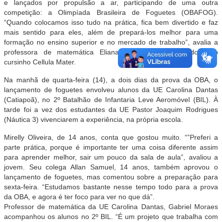
e lançados por propulsão a ar, participando de uma outra
competição: a Olimpíada Brasileira de Foguetes (OBAFOG).
“Quando colocamos isso tudo na prática, fica bem divertido e faz
mais sentido para eles, além de prepará-los melhor para uma
formação no ensino superior e no mercado de trabalho”, avalia a
professora de matemática Eliana Barbalho, coordenadora do
cursinho Cellula Mater.
Na manhã de quarta-feira (14), a dois dias da prova da OBA, o
lançamento de foguetes envolveu alunos da UE Carolina Dantas
(Catiapoã), no 2º Batalhão de Infantaria Leve Aeromóvel (BIL). À
tarde foi a vez dos estudantes da UE Pastor Joaquim Rodrigues
(Náutica 3) vivenciarem a experiência, na própria escola.
Mirelly Oliveira, de 14 anos, conta que gostou muito. “”Preferi a
parte prática, porque é importante ter uma coisa diferente assim
para aprender melhor, sair um pouco da sala de aula”, avaliou a
jovem. Seu colega Allan Samuel, 14 anos, também aprovou o
lançamento de foguetes, mas comentou sobre a preparação para
sexta-feira. “Estudamos bastante nesse tempo todo para a prova
da OBA, e agora é ter foco para ver no que dá”.
Professor de matemática da UE Carolina Dantas, Gabriel Moraes
acompanhou os alunos no 2º BIL. “É um projeto que trabalha com