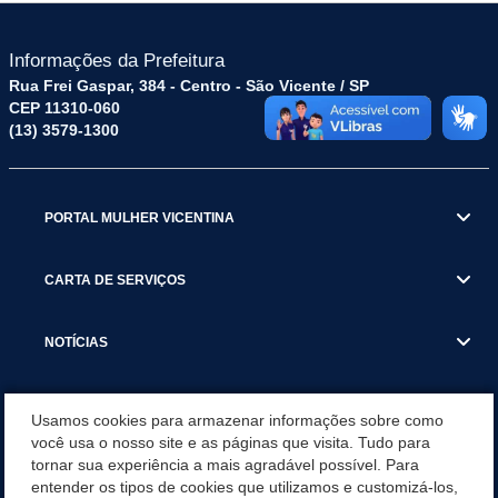
Informações da Prefeitura
Rua Frei Gaspar, 384 - Centro - São Vicente / SP
CEP 11310-060
(13) 3579-1300
PORTAL MULHER VICENTINA
CARTA DE SERVIÇOS
NOTÍCIAS
TRANSPARÊNCIA
Usamos cookies para armazenar informações sobre como
você usa o nosso site e as páginas que visita. Tudo para
tornar sua experiência a mais agradável possível. Para
VISITE SÃO VICENTE
entender os tipos de cookies que utilizamos e customizá-los,