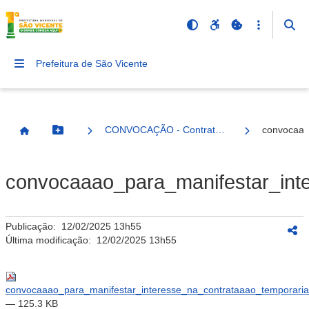
Prefeitura de São Vicente
CONVOCAÇÃO - Contratação Temporária 2022
convocaaa
Botão Menu
Página Inicial
convocaaao_para_manifestar_int
Publicação:
12/02/2025 13h55
Última modificação:
12/02/2025 13h55
convocaaao_para_manifestar_interesse_na_contrataaao_temporari
— 125.3 KB