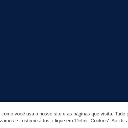
omo você usa o nosso site e as páginas que visita. Tudo p
izamos e customizá-los, clique em 'Definir Cookies'. Ao clic