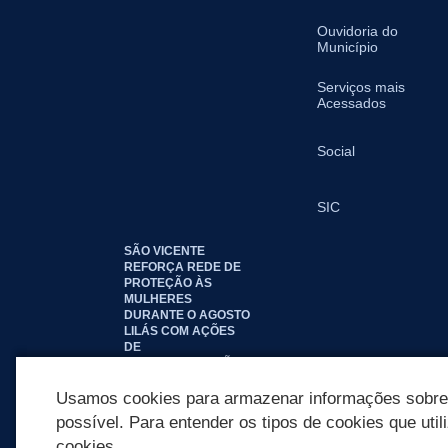
Ouvidoria do
Município
Serviços mais
Acessados
Social
SIC
SÃO VICENTE
REFORÇA REDE DE
PROTEÇÃO ÀS
MULHERES
DURANTE O AGOSTO
LILÁS COM AÇÕES
DE
CONSCIENTIZAÇÃO E
ACOLHIMENTO
Usamos cookies para armazenar informações sobre c
possível. Para entender os tipos de cookies que util
cookies.