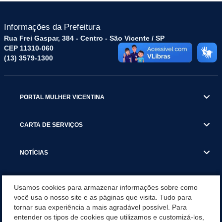
Informações da Prefeitura
Rua Frei Gaspar, 384 - Centro - São Vicente / SP
CEP 11310-060
(13) 3579-1300
PORTAL MULHER VICENTINA
CARTA DE SERVIÇOS
NOTÍCIAS
TRANSPARÊNCIA
Usamos cookies para armazenar informações sobre como
você usa o nosso site e as páginas que visita. Tudo para
tornar sua experiência a mais agradável possível. Para
VISITE SÃO VICENTE
entender os tipos de cookies que utilizamos e customizá-los,