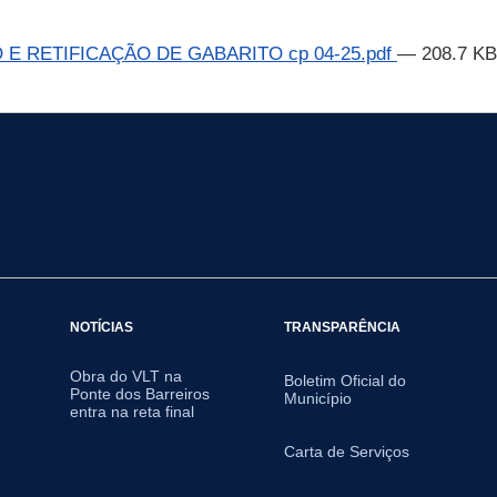
E RETIFICAÇÃO DE GABARITO cp 04-25.pdf
— 208.7 KB
NOTÍCIAS
TRANSPARÊNCIA
Obra do VLT na
Boletim Oficial do
Ponte dos Barreiros
Município
entra na reta final
Carta de Serviços