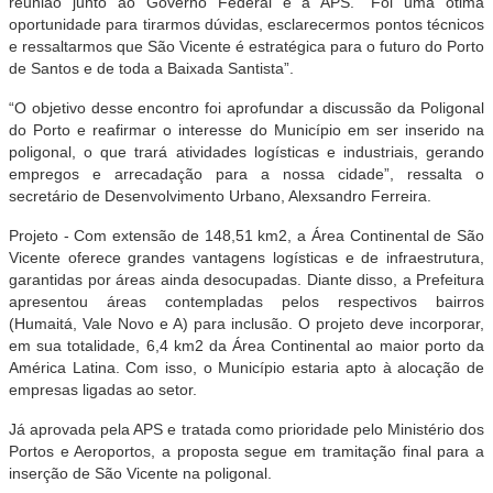
reunião junto ao Governo Federal e à APS. “Foi uma ótima
oportunidade para tirarmos dúvidas, esclarecermos pontos técnicos
e ressaltarmos que São Vicente é estratégica para o futuro do Porto
de Santos e de toda a Baixada Santista”.
“O objetivo desse encontro foi aprofundar a discussão da Poligonal
do Porto e reafirmar o interesse do Município em ser inserido na
poligonal, o que trará atividades logísticas e industriais, gerando
empregos e arrecadação para a nossa cidade”, ressalta o
secretário de Desenvolvimento Urbano, Alexsandro Ferreira.
Projeto - Com extensão de 148,51 km2, a Área Continental de São
Vicente oferece grandes vantagens logísticas e de infraestrutura,
garantidas por áreas ainda desocupadas. Diante disso, a Prefeitura
apresentou áreas contempladas pelos respectivos bairros
(Humaitá, Vale Novo e A) para inclusão. O projeto deve incorporar,
em sua totalidade, 6,4 km2 da Área Continental ao maior porto da
América Latina. Com isso, o Município estaria apto à alocação de
empresas ligadas ao setor.
Já aprovada pela APS e tratada como prioridade pelo Ministério dos
Portos e Aeroportos, a proposta segue em tramitação final para a
inserção de São Vicente na poligonal.