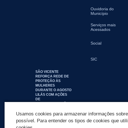
Ouvidoria do
Município
Serviços mais
Acessados
Social
SIC
SÃO VICENTE
REFORÇA REDE DE
PROTEÇÃO ÀS
MULHERES
DURANTE O AGOSTO
LILÁS COM AÇÕES
DE
CONSCIENTIZAÇÃO E
ACOLHIMENTO
Usamos cookies para armazenar informações sobre c
possível. Para entender os tipos de cookies que util
cookies.