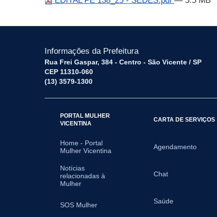
EDITAL PE 138_25 - SEDES.pdf
— 5.5 MB
Informações da Prefeitura
Rua Frei Gaspar, 384 - Centro - São Vicente / SP
CEP 11310-060
(13) 3579-1300
PORTAL MULHER
CARTA DE SERVIÇOS
VICENTINA
Home - Portal
Agendamento
Mulher Vicentina
Notícias
Chat
relacionadas à
Mulher
Saúde
SOS Mulher