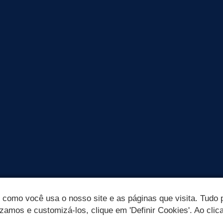
omo você usa o nosso site e as páginas que visita. Tudo p
izamos e customizá-los, clique em 'Definir Cookies'. Ao clic