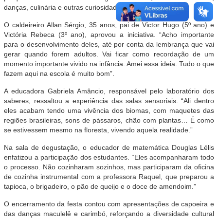
danças, culinária e outras curiosidades.”
O caldeireiro Allan Sérgio, 35 anos, pai de Victor Hugo (5º ano) e
Victória Rebeca (3º ano), aprovou a iniciativa. “Acho importante
para o desenvolvimento deles, até por conta da lembrança que vai
gerar quando forem adultos. Vai ficar como recordação de um
momento importante vivido na infância. Amei essa ideia. Tudo o que
fazem aqui na escola é muito bom”.
A educadora Gabriela Amâncio, responsável pelo laboratório dos
saberes, ressaltou a experiência das salas sensoriais. “Ali dentro
eles acabam tendo uma vivência dos biomas, com maquetes das
regiões brasileiras, sons de pássaros, chão com plantas… É como
se estivessem mesmo na floresta, vivendo aquela realidade.”
Na sala de degustação, o educador de matemática Douglas Lélis
enfatizou a participação dos estudantes. “Eles acompanharam todo
o processo. Não cozinharam sozinhos, mas participaram da oficina
de cozinha instrumental com a professora Raquel, que preparou a
tapioca, o brigadeiro, o pão de queijo e o doce de amendoim.”
O encerramento da festa contou com apresentações de capoeira e
das danças maculelê e carimbó, reforçando a diversidade cultural