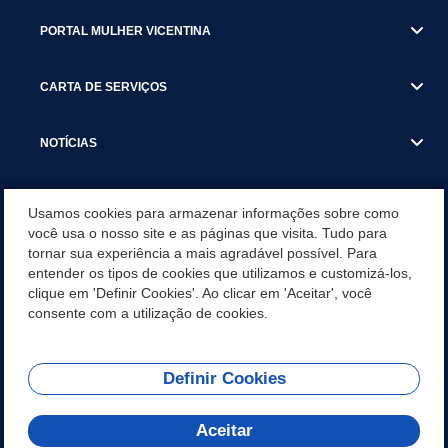
PORTAL MULHER VICENTINA
CARTA DE SERVIÇOS
NOTÍCIAS
TRANSPARÊNCIA
Usamos cookies para armazenar informações sobre como
você usa o nosso site e as páginas que visita. Tudo para
tornar sua experiência a mais agradável possível. Para
VISITE SÃO VICENTE
entender os tipos de cookies que utilizamos e customizá-los,
clique em 'Definir Cookies'. Ao clicar em 'Aceitar', você
INSTITUCIONAL
consente com a utilização de cookies.
Definir Cookies
Olá! Como
REDES SOCIAIS
posso te ajudar?
Aceitar