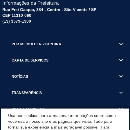
Informações da Prefeitura
Rua Frei Gaspar, 384 - Centro - São Vicente / SP
CEP 11310-060
(13) 3579-1300
PORTAL MULHER VICENTINA
CARTA DE SERVIÇOS
NOTÍCIAS
TRANSPARÊNCIA
VISITE SÃO VICENTE
Usamos cookies para armazenar informações sobre como
você usa o nosso site e as páginas que visita. Tudo para
INSTITUCIONAL
tornar sua experiência a mais agradável possível. Para