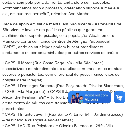
óbito, e saiu pela porta da frente, andando e sem sequelas.
Acompanhamos todo o processo, oferecendo suporte à mãe e a
ele, em sua recuperação”, relembra Ana Martha.
Rede de apoio em saúde mental em São Vicente - A Prefeitura de
São Vicente investe em políticas públicas que garantem
acolhimento e suporte psicológico à população. Atualmente, o
Município conta com cinco Centros de Atenção Psicossocial
(CAPS), onde os munícipes podem buscar atendimento
diretamente ou ser encaminhados por outros serviços de saúde.
* CAPS III Mater (Rua Costa Rego, s/n - Vila São Jorge) –
especializado no atendimento de adultos com transtornos mentais
severos e persistentes, com diferencial de possuir cinco leitos de
hospitalidade integral;
* CAPS II Domingos Stamato (Rua Polydoro de Oliveira Bittencourt,
nº 299 - Vila Margarida) e CAPS II Jardim Rio Branco (Rua Donald
Alexandre Kealman s/nº – Jd.Rio Branco) – voltados ao
atendimento de adultos com transtornos mentais severos e
persistentes;
* CAPS II Infanto Juvenil (Rua Santo Antônio, 64 – Jardim Guassu)
– destinado a crianças e adolescentes;
* CAPS II AD (Rua Polydoro de Oliveira Bittencourt, 299 - Vila