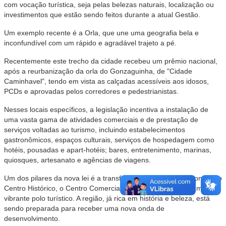
com vocação turística, seja pelas belezas naturais, localização ou
investimentos que estão sendo feitos durante a atual Gestão.
Um exemplo recente é a Orla, que une uma geografia bela e
inconfundível com um rápido e agradável trajeto a pé.
Recentemente este trecho da cidade recebeu um prêmio nacional,
após a reurbanização da orla do Gonzaguinha, de "Cidade
Caminhavel", tendo em vista as calçadas acessíveis aos idosos,
PCDs e aprovadas pelos corredores e pedestrianistas.
Nesses locais específicos, a legislação incentiva a instalação de
uma vasta gama de atividades comerciais e de prestação de
serviços voltadas ao turismo, incluindo estabelecimentos
gastronômicos, espaços culturais, serviços de hospedagem como
hotéis, pousadas e apart-hotéis; bares, entretenimento, marinas,
quiosques, artesanato e agências de viagens.
Um dos pilares da nova lei é a transformação do eixo que conecta o
Centro Histórico, o Centro Comercial e a Orla da Praia em um
vibrante polo turístico. A região, já rica em história e beleza, está
sendo preparada para receber uma nova onda de
desenvolvimento.