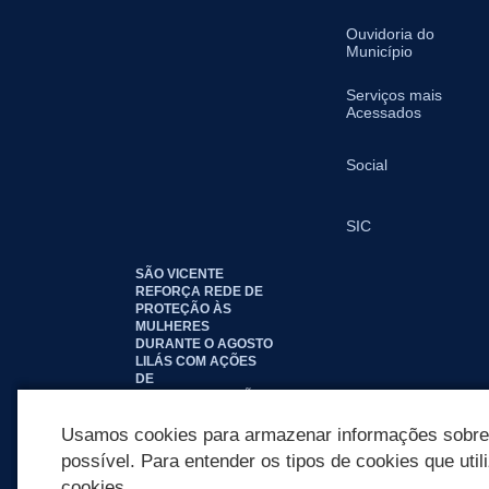
Ouvidoria do
Município
Serviços mais
Acessados
Social
SIC
SÃO VICENTE
REFORÇA REDE DE
PROTEÇÃO ÀS
MULHERES
DURANTE O AGOSTO
LILÁS COM AÇÕES
DE
CONSCIENTIZAÇÃO E
ACOLHIMENTO
Usamos cookies para armazenar informações sobre c
possível. Para entender os tipos de cookies que util
cookies.