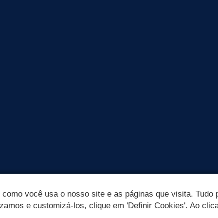
omo você usa o nosso site e as páginas que visita. Tudo p
izamos e customizá-los, clique em 'Definir Cookies'. Ao clic