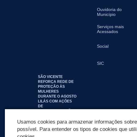
Ouvidoria do
Município
Serviços mais
Acessados
Social
SIC
SÃO VICENTE
REFORÇA REDE DE
PROTEÇÃO ÀS
MULHERES
DURANTE O AGOSTO
LILÁS COM AÇÕES
DE
CONSCIENTIZAÇÃO E
ACOLHIMENTO
Usamos cookies para armazenar informações sobre c
possível. Para entender os tipos de cookies que util
cookies.