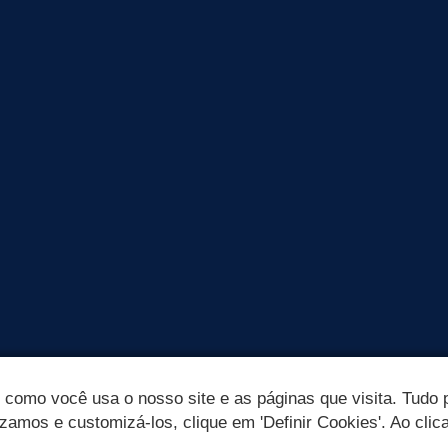
omo você usa o nosso site e as páginas que visita. Tudo p
izamos e customizá-los, clique em 'Definir Cookies'. Ao clic